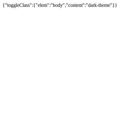
{"toggleClass":{"elem":"body","content":"dark-theme"}}