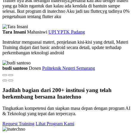
Trainer nya asik nerangin materinya,pertama kali aku denger materi
yang ga bikin ngantuk dan kalau ada kendala di bantuin sampe
selesai. Ikut program di inatechno Aku jadi tau flutter,yg tadinya 0%
pengetahuan tentang flutter aku
Tara Insani
Mahasiswi
UPI YPTK Padang
Instruktur menguasai materi, penjelasan kisi-kisi yang detail, Materi
Training diajari dari basic android secara detail, update terhadap
perkembangan teknologi android
budi santoso
Dosen
Politeknik Negeri Semarang
Jadilah bagian dari 200+ institusi yang telah
berkembang bersama Inatechno
Tingkatkan kompetensi dan siapkan masa depan dengan program AI
& Teknologi yang tepat dan terpercaya.
Request Training
Lihat Program Kami