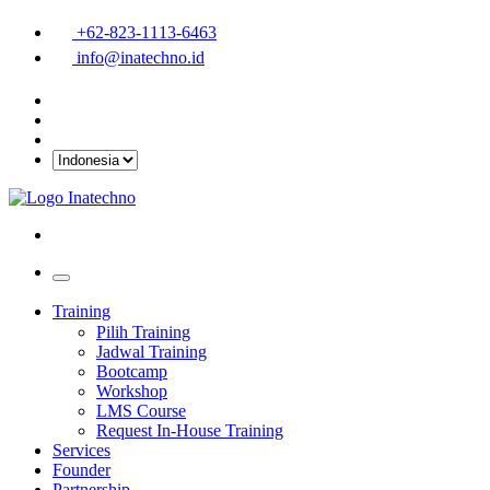
+62-823-1113-6463
info@inatechno.id
Training
Pilih Training
Jadwal Training
Bootcamp
Workshop
LMS Course
Request In-House Training
Services
Founder
Partnership