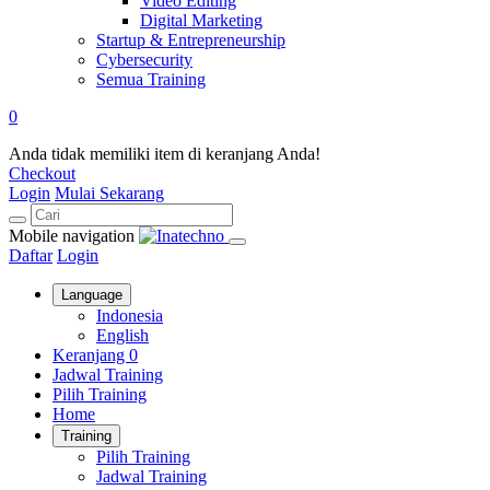
Video Editing
Digital Marketing
Startup & Entrepreneurship
Cybersecurity
Semua Training
0
Anda tidak memiliki item di keranjang Anda!
Checkout
Login
Mulai Sekarang
Mobile navigation
Daftar
Login
Language
Indonesia
English
Keranjang
0
Jadwal Training
Pilih Training
Home
Training
Pilih Training
Jadwal Training