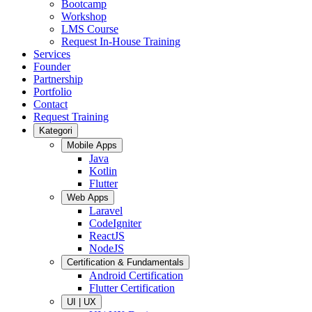
Bootcamp
Workshop
LMS Course
Request In-House Training
Services
Founder
Partnership
Portfolio
Contact
Request Training
Kategori
Mobile Apps
Java
Kotlin
Flutter
Web Apps
Laravel
CodeIgniter
ReactJS
NodeJS
Certification & Fundamentals
Android Certification
Flutter Certification
UI | UX