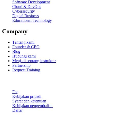
Software Development
Cloud & DevOps
Cybersecurity
Digital Business
Educational Technology
Company
Tentang kami
Founder & CEO
Blog
Hubungi kami
Menjadi seorang instruktur
Partnership
Request Training
Support & Legal
Faq
Kebijakan pribadi
Syarat dan ketentuan
Kebijakan pengembalian
Daftar