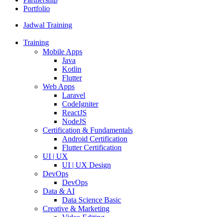
Portfolio
Jadwal Training
Training
Mobile Apps
Java
Kotlin
Flutter
Web Apps
Laravel
CodeIgniter
ReactJS
NodeJS
Certification & Fundamentals
Android Certification
Flutter Certification
UI | UX
UI | UX Design
DevOps
DevOps
Data & AI
Data Science Basic
Creative & Marketing