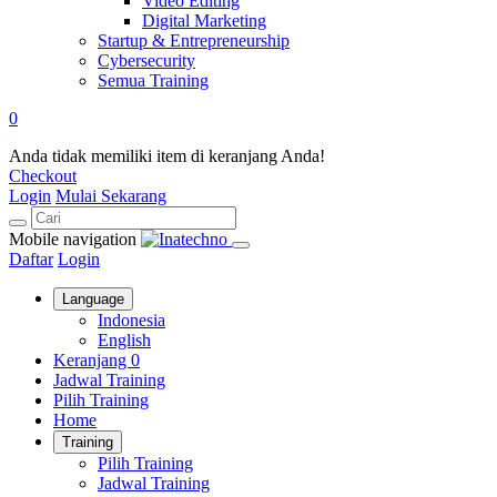
Video Editing
Digital Marketing
Startup & Entrepreneurship
Cybersecurity
Semua Training
0
Anda tidak memiliki item di keranjang Anda!
Checkout
Login
Mulai Sekarang
Mobile navigation
Daftar
Login
Language
Indonesia
English
Keranjang
0
Jadwal Training
Pilih Training
Home
Training
Pilih Training
Jadwal Training