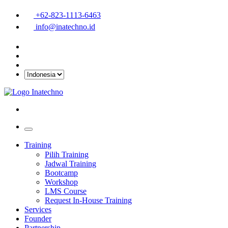
+62-823-1113-6463
info@inatechno.id
Training
Pilih Training
Jadwal Training
Bootcamp
Workshop
LMS Course
Request In-House Training
Services
Founder
Partnership