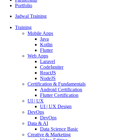
Portfolio
Jadwal Training
Training
Mobile Apps
Java
Kotlin
Flutter
Web Apps
Laravel
CodeIgniter
ReactJS
NodeJS
Certification & Fundamentals
Android Certification
Flutter Certification
UI | UX
UI | UX Design
DevOps
DevOps
Data & AI
Data Science Basic
Creative & Marketing