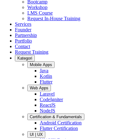
Bootcamp
Workshop
LMS Course
Request In-House Training
Services
Founder
Partnership
Portfolio
Contact
Request Training
Kategori
Mobile Apps
Java
Kotlin
Flutter
Web Apps
Laravel
CodeIgniter
ReactJS
NodeJS
Certification & Fundamentals
Android Certification
Flutter Certification
UI | UX