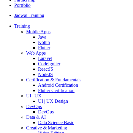
Portfolio
Jadwal Training
Training
Mobile Apps
Java
Kotlin
Flutter
Web Apps
Laravel
CodeIgniter
ReactJS
NodeJS
Certification & Fundamentals
Android Certification
Flutter Certification
UI | UX
UI | UX Design
DevOps
DevOps
Data & AI
Data Science Basic
Creative & Marketing