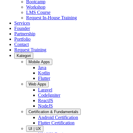
Bootcamp
Workshop
LMS Course
Request In-House Training
Services
Founder
Partnership
Portfolio
Contact
Request Training
Kategori
Mobile Apps
Java
Kotlin
Flutter
Web Apps
Laravel
CodeIgniter
ReactJS
NodeJS
Certification & Fundamentals
Android Certification
Flutter Certification
UI | UX