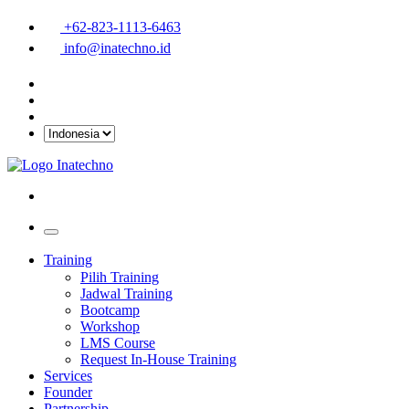
+62-823-1113-6463
info@inatechno.id
Training
Pilih Training
Jadwal Training
Bootcamp
Workshop
LMS Course
Request In-House Training
Services
Founder
Partnership