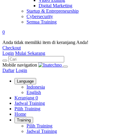
Video Editing
Digital Marketing
Startup & Entrepreneurship
Cybersecurity
Semua Training
0
Anda tidak memiliki item di keranjang Anda!
Checkout
Login
Mulai Sekarang
Mobile navigation
Daftar
Login
Language
Indonesia
English
Keranjang
0
Jadwal Training
Pilih Training
Home
Training
Pilih Training
Jadwal Training