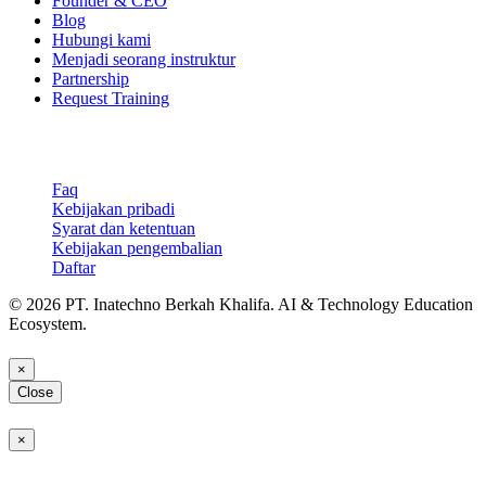
Founder & CEO
Blog
Hubungi kami
Menjadi seorang instruktur
Partnership
Request Training
Support & Legal
Faq
Kebijakan pribadi
Syarat dan ketentuan
Kebijakan pengembalian
Daftar
© 2026 PT. Inatechno Berkah Khalifa. AI & Technology Education
Ecosystem.
×
Close
×