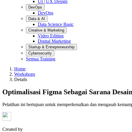
UI | UX Design
DevOps
DevOps
Data & AI
Data Science Basic
Creative & Marketing
Video Editing
Digital Marketing
Startup & Entrepreneurship
Cybersecurity
Semua Training
Home
Workshops
Details
Optimalisasi Figma Sebagai Sarana Desain
Pelatihan ini bertujuan untuk memperkenalkan dan mengasah kemampua
Created by