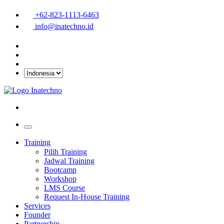
+62-823-1113-6463
info@inatechno.id
Training
Pilih Training
Jadwal Training
Bootcamp
Workshop
LMS Course
Request In-House Training
Services
Founder
Partnership