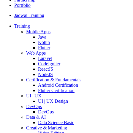
Portfolio
Jadwal Training
Training
Mobile Apps
Java
Kotlin
Flutter
Web Apps
Laravel
CodeIgniter
ReactJS
NodeJS
Certification & Fundamentals
Android Certification
Flutter Certification
UI | UX
UI | UX Design
DevOps
DevOps
Data & AI
Data Science Basic
Creative & Marketing