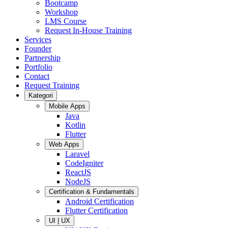
Bootcamp
Workshop
LMS Course
Request In-House Training
Services
Founder
Partnership
Portfolio
Contact
Request Training
Kategori
Mobile Apps
Java
Kotlin
Flutter
Web Apps
Laravel
CodeIgniter
ReactJS
NodeJS
Certification & Fundamentals
Android Certification
Flutter Certification
UI | UX