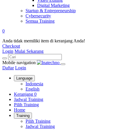
Video Editing
Digital Marketing
Startup & Entrepreneurship
Cybersecurity
Semua Training
0
Anda tidak memiliki item di keranjang Anda!
Checkout
Login
Mulai Sekarang
Mobile navigation
Daftar
Login
Language
Indonesia
English
Keranjang
0
Jadwal Training
Pilih Training
Home
Training
Pilih Training
Jadwal Training