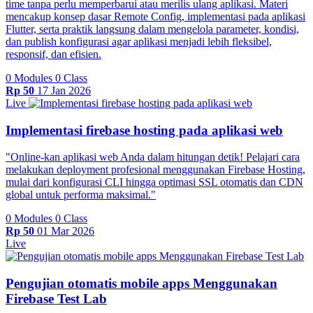
time tanpa perlu memperbarui atau merilis ulang aplikasi. Materi
mencakup konsep dasar Remote Config, implementasi pada aplikasi
Flutter, serta praktik langsung dalam mengelola parameter, kondisi,
dan publish konfigurasi agar aplikasi menjadi lebih fleksibel,
responsif, dan efisien.
0 Modules
0 Class
Rp 50
17 Jan 2026
Live
Implementasi firebase hosting pada aplikasi web
"Online-kan aplikasi web Anda dalam hitungan detik! Pelajari cara
melakukan deployment profesional menggunakan Firebase Hosting,
mulai dari konfigurasi CLI hingga optimasi SSL otomatis dan CDN
global untuk performa maksimal."
0 Modules
0 Class
Rp 50
01 Mar 2026
Live
Pengujian otomatis mobile apps Menggunakan
Firebase Test Lab