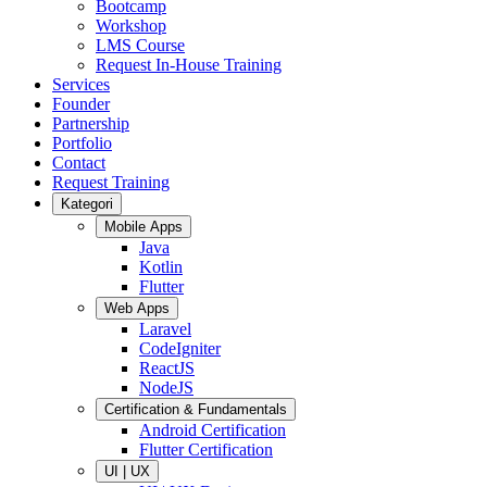
Bootcamp
Workshop
LMS Course
Request In-House Training
Services
Founder
Partnership
Portfolio
Contact
Request Training
Kategori
Mobile Apps
Java
Kotlin
Flutter
Web Apps
Laravel
CodeIgniter
ReactJS
NodeJS
Certification & Fundamentals
Android Certification
Flutter Certification
UI | UX