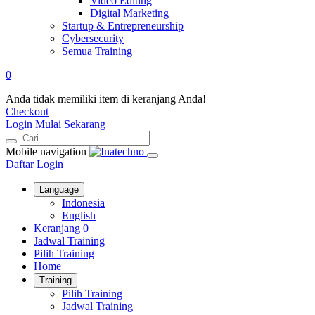
Video Editing
Digital Marketing
Startup & Entrepreneurship
Cybersecurity
Semua Training
0
Anda tidak memiliki item di keranjang Anda!
Checkout
Login
Mulai Sekarang
Mobile navigation
Daftar
Login
Language
Indonesia
English
Keranjang
0
Jadwal Training
Pilih Training
Home
Training
Pilih Training
Jadwal Training