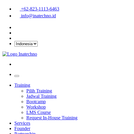
+62-823-1113-6463
info@inatechno.id
Training
Pilih Training
Jadwal Training
Bootcamp
Workshop
LMS Course
Request In-House Training
Services
Founder
Partnership