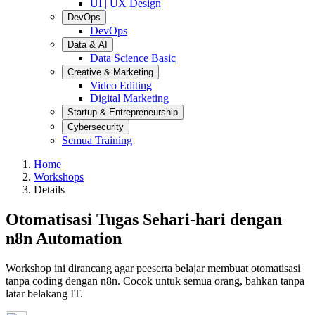
UI | UX Design
DevOps
DevOps
Data & AI
Data Science Basic
Creative & Marketing
Video Editing
Digital Marketing
Startup & Entrepreneurship
Cybersecurity
Semua Training
Home
Workshops
Details
Otomatisasi Tugas Sehari-hari dengan
n8n Automation
Workshop ini dirancang agar peeserta belajar membuat otomatisasi
tanpa coding dengan n8n. Cocok untuk semua orang, bahkan tanpa
latar belakang IT.