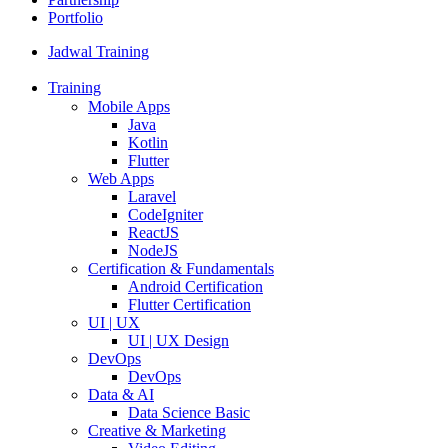
Portfolio
Jadwal Training
Training
Mobile Apps
Java
Kotlin
Flutter
Web Apps
Laravel
CodeIgniter
ReactJS
NodeJS
Certification & Fundamentals
Android Certification
Flutter Certification
UI | UX
UI | UX Design
DevOps
DevOps
Data & AI
Data Science Basic
Creative & Marketing