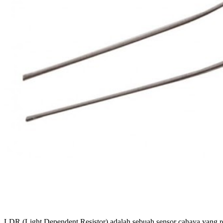
LDR (Light Dependent Resistor) adalah sebuah sensor cahaya yang re