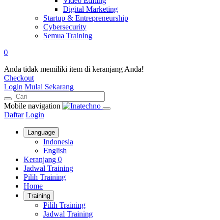
Video Editing
Digital Marketing
Startup & Entrepreneurship
Cybersecurity
Semua Training
0
Anda tidak memiliki item di keranjang Anda!
Checkout
Login
Mulai Sekarang
Mobile navigation
Daftar
Login
Language
Indonesia
English
Keranjang
0
Jadwal Training
Pilih Training
Home
Training
Pilih Training
Jadwal Training