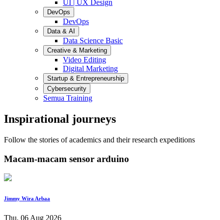
UI | UX Design
DevOps
DevOps
Data & AI
Data Science Basic
Creative & Marketing
Video Editing
Digital Marketing
Startup & Entrepreneurship
Cybersecurity
Semua Training
Inspirational journeys
Follow the stories of academics and their research expeditions
Macam-macam sensor arduino
Jimmy Wira Arbaa
Thu, 06 Aug 2026