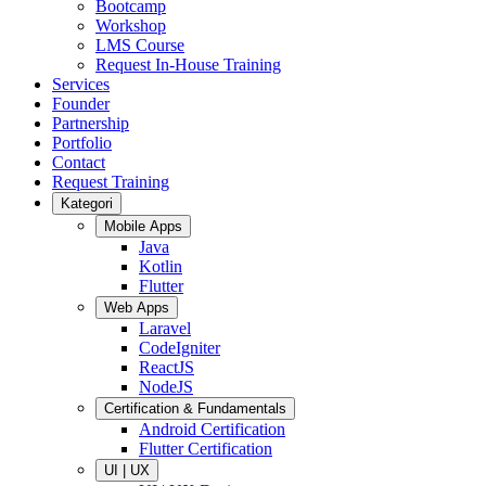
Bootcamp
Workshop
LMS Course
Request In-House Training
Services
Founder
Partnership
Portfolio
Contact
Request Training
Kategori
Mobile Apps
Java
Kotlin
Flutter
Web Apps
Laravel
CodeIgniter
ReactJS
NodeJS
Certification & Fundamentals
Android Certification
Flutter Certification
UI | UX