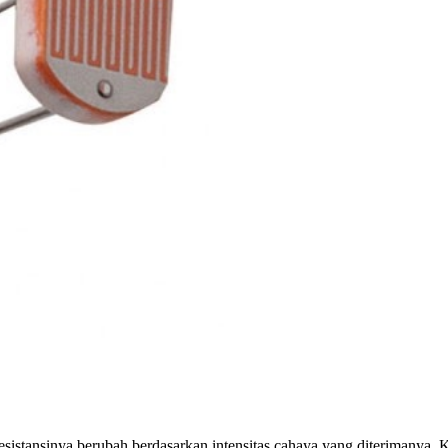
sistansinya berubah berdasarkan intensitas cahaya yang diterimanya. 