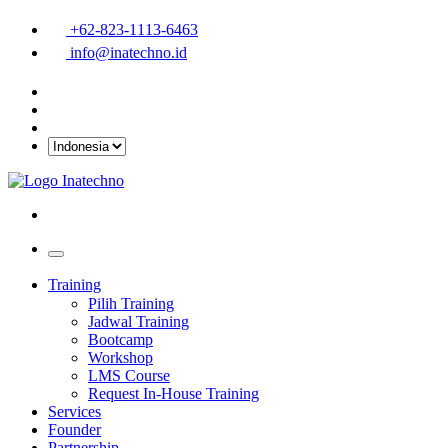
+62-823-1113-6463
info@inatechno.id
Training
Pilih Training
Jadwal Training
Bootcamp
Workshop
LMS Course
Request In-House Training
Services
Founder
Partnership