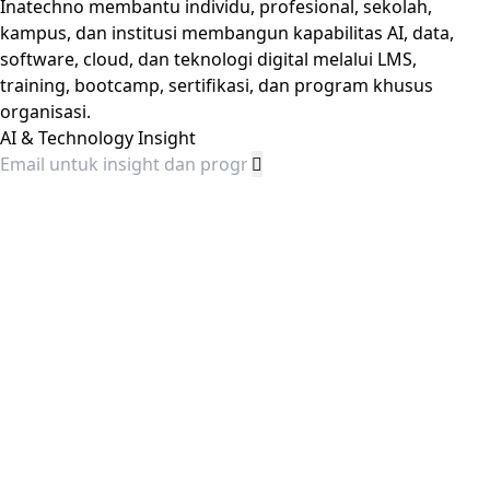
Inatechno membantu individu, profesional, sekolah,
kampus, dan institusi membangun kapabilitas AI, data,
software, cloud, dan teknologi digital melalui LMS,
training, bootcamp, sertifikasi, dan program khusus
organisasi.
AI & Technology Insight
Ecosystem
LMS Courses
AI & Technology Programs
Bootcamp
Workshop
Focus Areas
Artificial Intelligence
Data & Analytics
Software Development
Cloud & DevOps
Cybersecurity