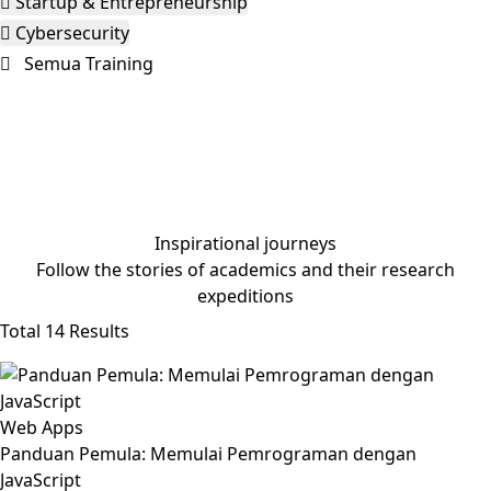
Startup & Entrepreneurship
Cybersecurity
Semua Training
Where possibilities begin
We’re a leading marketplace platform for learning and
teaching online. Explore some of our most popular
content and learn something new.
Inspirational journeys
Follow the stories of academics and their research
expeditions
Total 14 Results
Web Apps
Panduan Pemula: Memulai Pemrograman dengan
JavaScript