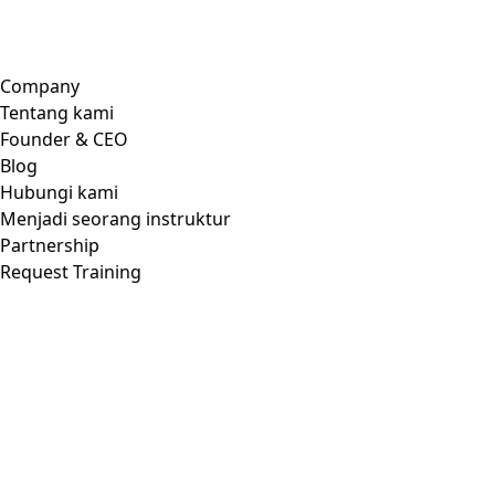
Digital Business
Educational Technology
Company
Tentang kami
Founder & CEO
Blog
Hubungi kami
Menjadi seorang instruktur
Partnership
Request Training
Support & Legal
Faq
Kebijakan pribadi
Syarat dan ketentuan
Kebijakan pengembalian
Daftar