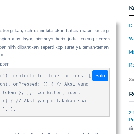
K
Di
 strong kan, nah disini kita akan bahas materi tentang
W
gian atas layar, biasanya berisi judul tentang screen
bar nihh diibaratkan seperti kop surat ya teman-teman.
Mo
!!!
ppbar
Ro
ar'), centerTitle: true, actions:
[
Salin
Se
ch), onPressed: () { // Aksi yang
itekan }, ), IconButton( icon:
R
 () { // Aksi yang dilakukan saat
 ], ),
​3
Pe