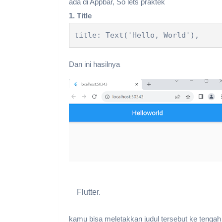
ada di Appbar, So lets praktek
1. Title
title: Text('Hello, World'),
Dan ini hasilnya
Flutter.
kamu bisa meletakkan judul tersebut ke teng