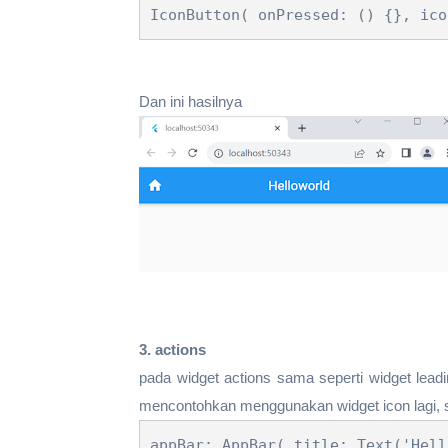
IconButton( onPressed: () {}, ico
Dan ini hasilnya
3. actions
pada widget actions sama seperti widget lead
mencontohkan menggunakan widget icon lagi, se
appBar: AppBar( title: Text('Hell