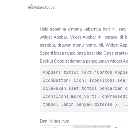
Halo sobatIna gimana kabarnya hari ini, stay
widget Appbar. Widet Appbar ini berada di ba
tersebut, drawer, menu home, dll. Widget App
Seperti biasa tanpa basa basi kita Gass praktek
Berikut Code sederhana penggunaan widget A
AppBar( title: Text('Contoh Appb
IconButton( icon: Icon(Icons.sear
dilakukan saat tombol pencarian d
Icon(Icons.more_vert), onPressed:
tombol lebih banyak ditekan }, ),
Dan ini hasilnya