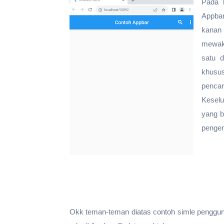
Pada b
Appbar
kanan
mewaki
satu d
khusu
penca
Keselu
yang b
pengem
Okk teman-teman diatas contoh simle pengguna