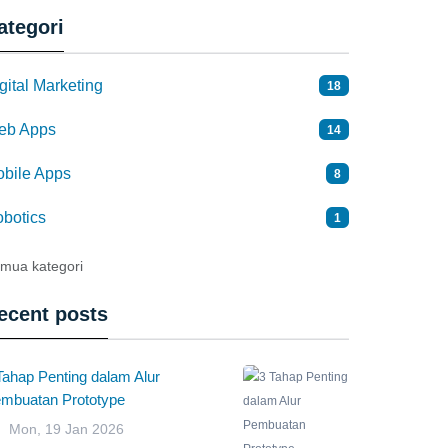
ategori
gital Marketing
18
eb Apps
14
bile Apps
8
botics
1
mua kategori
ecent posts
 Tahap Penting dalam Alur
mbuatan Prototype
Mon, 19 Jan 2026