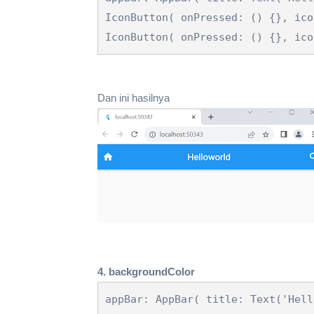
IconButton( onPressed: () {}, ico
IconButton( onPressed: () {}, ico
Dan ini hasilnya
4. backgroundColor
appBar: AppBar( title: Text('Hell