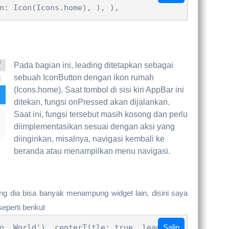
n: Icon(Icons.home), ), ),
Pada bagian ini, leading ditetapkan sebagai
sebuah IconButton dengan ikon rumah
(Icons.home). Saat tombol di sisi kiri AppBar ini
ditekan, fungsi onPressed akan dijalankan.
Saat ini, fungsi tersebut masih kosong dan perlu
diimplementasikan sesuai dengan aksi yang
diinginkan, misalnya, navigasi kembali ke
beranda atau menampilkan menu navigasi.
ing dia bisa banyak menampung widget lain, disini saya
perti berikut
o, World'), centerTitle: true, leading:
Salin