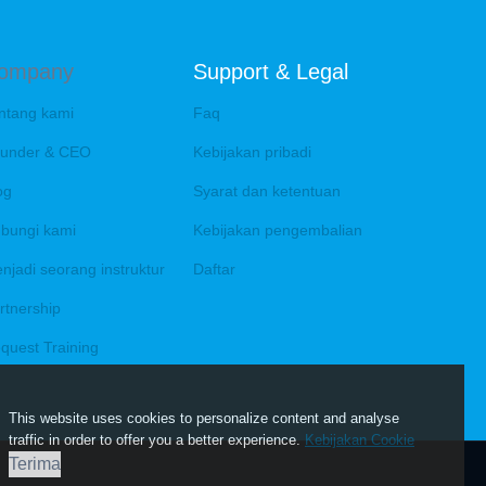
ompany
Support & Legal
ntang kami
Faq
under & CEO
Kebijakan pribadi
og
Syarat dan ketentuan
bungi kami
Kebijakan pengembalian
njadi seorang instruktur
Daftar
rtnership
quest Training
This website uses cookies to personalize content and analyse
traffic in order to offer you a better experience.
Kebijakan Cookie
Terima