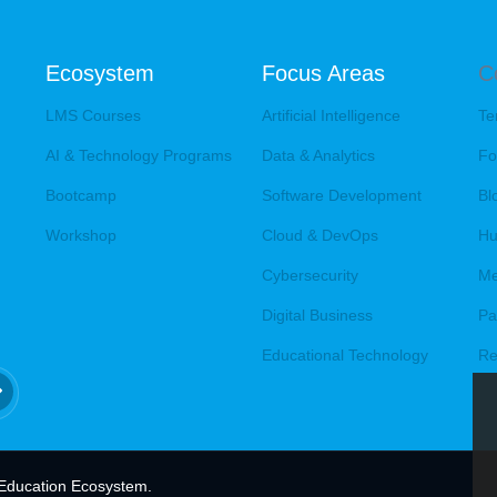
Ecosystem
Focus Areas
C
LMS Courses
Artificial Intelligence
Te
AI & Technology Programs
Data & Analytics
Fo
Bootcamp
Software Development
Bl
Workshop
Cloud & DevOps
Hu
Cybersecurity
Me
Digital Business
Pa
Educational Technology
Re
 Education Ecosystem.