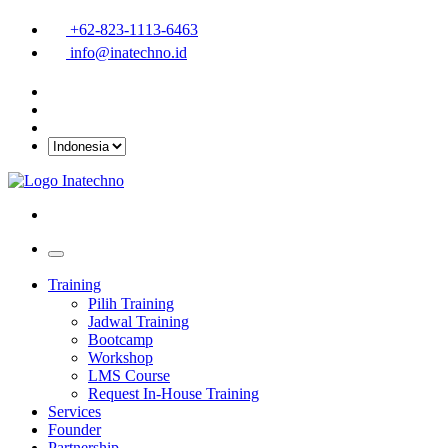
+62-823-1113-6463
info@inatechno.id
Training
Pilih Training
Jadwal Training
Bootcamp
Workshop
LMS Course
Request In-House Training
Services
Founder
Partnership