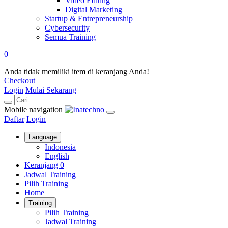
Video Editing
Digital Marketing
Startup & Entrepreneurship
Cybersecurity
Semua Training
0
Anda tidak memiliki item di keranjang Anda!
Checkout
Login
Mulai Sekarang
Mobile navigation
Daftar
Login
Language
Indonesia
English
Keranjang
0
Jadwal Training
Pilih Training
Home
Training
Pilih Training
Jadwal Training