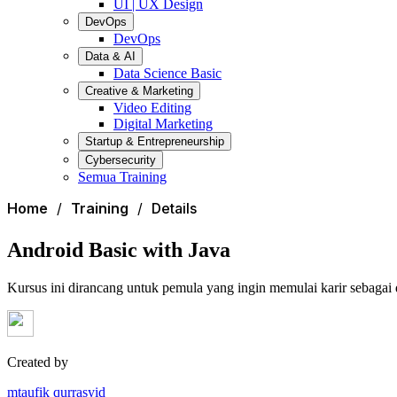
UI | UX Design
DevOps
DevOps
Data & AI
Data Science Basic
Creative & Marketing
Video Editing
Digital Marketing
Startup & Entrepreneurship
Cybersecurity
Semua Training
Home
Training
Details
Android Basic with Java
Kursus ini dirancang untuk pemula yang ingin memulai karir sebaga
Created by
mtaufik qurrasyid