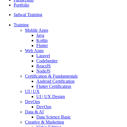
Portfolio
Jadwal Training
Training
Mobile Apps
Java
Kotlin
Flutter
Web Apps
Laravel
CodeIgniter
ReactJS
NodeJS
Certification & Fundamentals
Android Certification
Flutter Certification
UI | UX
UI | UX Design
DevOps
DevOps
Data & AI
Data Science Basic
Creative & Marketing