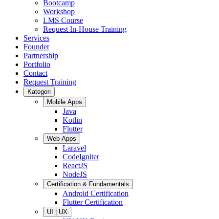
Bootcamp
Workshop
LMS Course
Request In-House Training
Services
Founder
Partnership
Portfolio
Contact
Request Training
Kategori
Mobile Apps
Java
Kotlin
Flutter
Web Apps
Laravel
CodeIgniter
ReactJS
NodeJS
Certification & Fundamentals
Android Certification
Flutter Certification
UI | UX