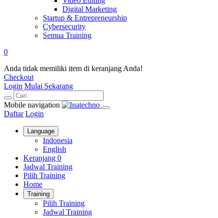
Video Editing
Digital Marketing
Startup & Entrepreneurship
Cybersecurity
Semua Training
0
Anda tidak memiliki item di keranjang Anda!
Checkout
Login
Mulai Sekarang
Mobile navigation
Daftar
Login
Language
Indonesia
English
Keranjang
0
Jadwal Training
Pilih Training
Home
Training
Pilih Training
Jadwal Training