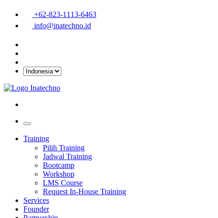
+62-823-1113-6463
info@inatechno.id
Training
Pilih Training
Jadwal Training
Bootcamp
Workshop
LMS Course
Request In-House Training
Services
Founder
Partnership