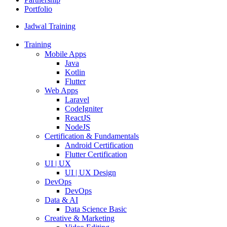
Portfolio
Jadwal Training
Training
Mobile Apps
Java
Kotlin
Flutter
Web Apps
Laravel
CodeIgniter
ReactJS
NodeJS
Certification & Fundamentals
Android Certification
Flutter Certification
UI | UX
UI | UX Design
DevOps
DevOps
Data & AI
Data Science Basic
Creative & Marketing