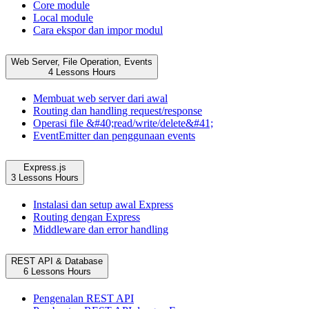
Core module
Local module
Cara ekspor dan impor modul
Web Server, File Operation, Events
4 Lessons
Hours
Membuat web server dari awal
Routing dan handling request/response
Operasi file &#40;read/write/delete&#41;
EventEmitter dan penggunaan events
Express.js
3 Lessons
Hours
Instalasi dan setup awal Express
Routing dengan Express
Middleware dan error handling
REST API & Database
6 Lessons
Hours
Pengenalan REST API