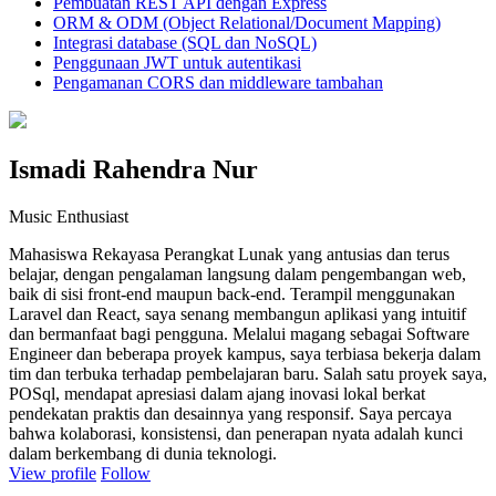
Pembuatan REST API dengan Express
ORM & ODM (Object Relational/Document Mapping)
Integrasi database (SQL dan NoSQL)
Penggunaan JWT untuk autentikasi
Pengamanan CORS dan middleware tambahan
Ismadi Rahendra Nur
Music Enthusiast
Mahasiswa Rekayasa Perangkat Lunak yang antusias dan terus
belajar, dengan pengalaman langsung dalam pengembangan web,
baik di sisi front-end maupun back-end. Terampil menggunakan
Laravel dan React, saya senang membangun aplikasi yang intuitif
dan bermanfaat bagi pengguna. Melalui magang sebagai Software
Engineer dan beberapa proyek kampus, saya terbiasa bekerja dalam
tim dan terbuka terhadap pembelajaran baru. Salah satu proyek saya,
POSql, mendapat apresiasi dalam ajang inovasi lokal berkat
pendekatan praktis dan desainnya yang responsif. Saya percaya
bahwa kolaborasi, konsistensi, dan penerapan nyata adalah kunci
dalam berkembang di dunia teknologi.
View profile
Follow