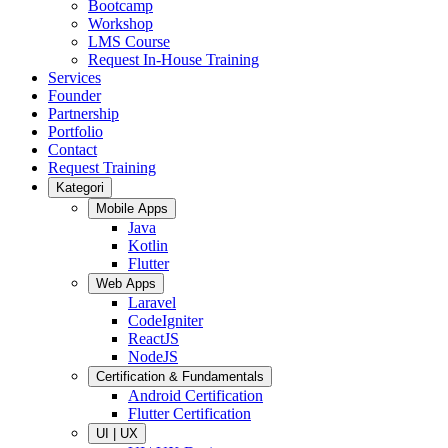
Bootcamp
Workshop
LMS Course
Request In-House Training
Services
Founder
Partnership
Portfolio
Contact
Request Training
Kategori
Mobile Apps
Java
Kotlin
Flutter
Web Apps
Laravel
CodeIgniter
ReactJS
NodeJS
Certification & Fundamentals
Android Certification
Flutter Certification
UI | UX