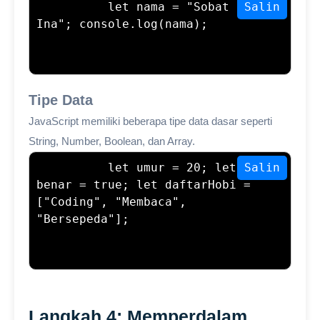
let nama = "Sobat 
Salin
Ina"; console.log(nama);
Tipe Data
JavaScript memiliki beberapa tipe data dasar seperti
String, Number, Boolean, dan Array.
let umur = 20; let 
Salin
benar = true; let daftarHobi = 
["Coding", "Membaca", 
"Bersepeda"];
Langkah 4: Memperdalam