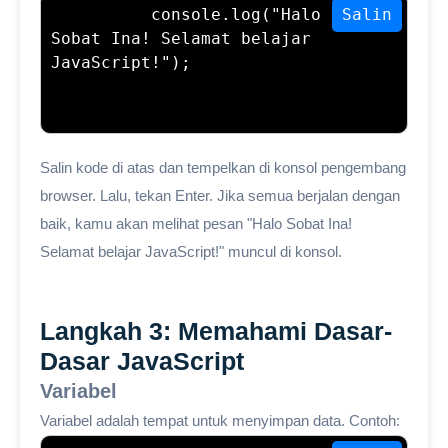
console.log("Halo 
Salin
Sobat Ina! Selamat belajar 
JavaScript!");
Salin kode di atas dan tempelkan di konsol pengembang
browser. Lalu, tekan Enter. Jika semua berjalan dengan
baik, kamu akan melihat pesan "Halo Sobat Ina!
Selamat belajar JavaScript!" muncul di konsol.
Langkah 3: Memahami Dasar-
Dasar JavaScript
Variabel
Variabel adalah tempat untuk menyimpan data. Contoh: