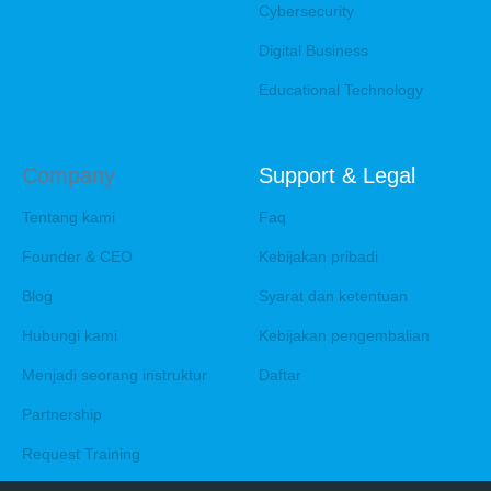
Cybersecurity
Digital Business
Educational Technology
Company
Support & Legal
Tentang kami
Faq
Founder & CEO
Kebijakan pribadi
Blog
Syarat dan ketentuan
Hubungi kami
Kebijakan pengembalian
Menjadi seorang instruktur
Daftar
Partnership
Request Training